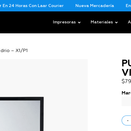
 24 Horas Con Laar Courier
Nueva Mercadería
Envios
Impresoras
Materiales
A
idrio – X1/P1
P
V
$
79
Mar
-