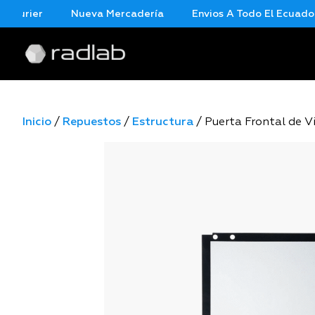
rier
Nueva Mercadería
Envios A Todo El Ecuador En
Inicio
/
Repuestos
/
Estructura
/ Puerta Frontal de V