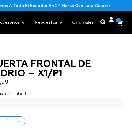
 A Todo El Ecuador En 24 Horas Con Laar Courier
Nueva M
0
ccesorios
Repuestos
Originales
UERTA FRONTAL DE
IDRIO – X1/P1
,99
ca:
Bambu Lab
+