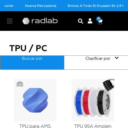
Courier
Nueva Mercadería
Envios A Todo El Ecuador En 24 Hora
0
TPU / PC
Buscar por
Clasificar por
TPU para AMS
TPU 95A Amolen