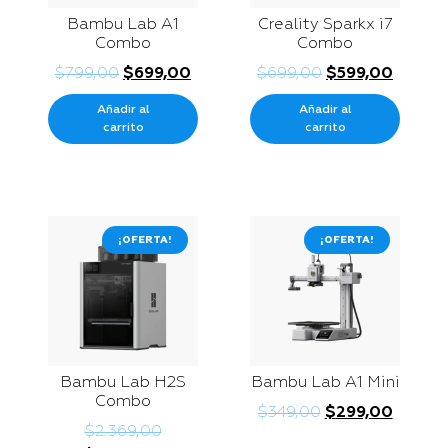
Bambu Lab A1
Creality Sparkx i7
Combo
Combo
$
799,00
$
699,00
$
699,00
$
599,00
Añadir al
Añadir al
carrito
carrito
¡OFERTA!
¡OFERTA!
Bambu Lab H2S
Bambu Lab A1 Mini
Combo
$
349,00
$
299,00
$
2.369,00