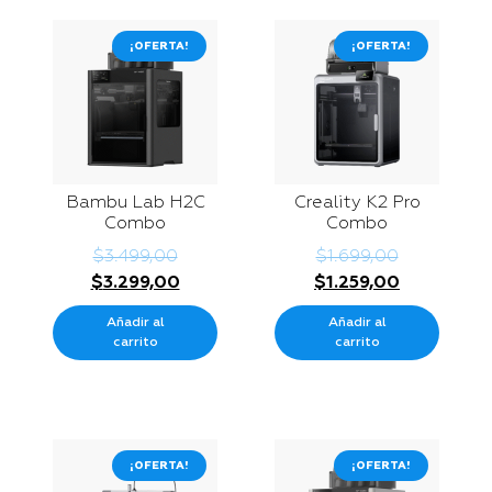
¡OFERTA!
¡OFERTA!
Bambu Lab H2C
Creality K2 Pro
Combo
Combo
$
3.499,00
$
1.699,00
$
3.299,00
$
1.259,00
Añadir al
Añadir al
carrito
carrito
¡OFERTA!
¡OFERTA!