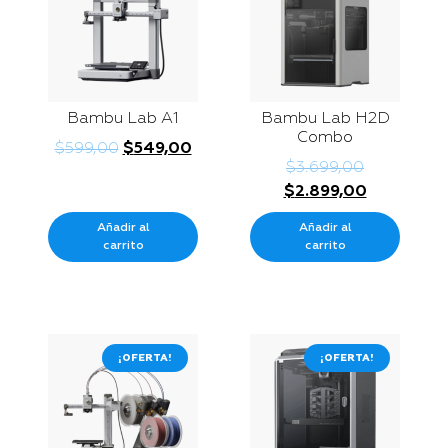
Bambu Lab A1
Bambu Lab H2D
Combo
$
599,00
$
549,00
$
3.699,00
$
2.899,00
Añadir al
Añadir al
carrito
carrito
¡OFERTA!
¡OFERTA!