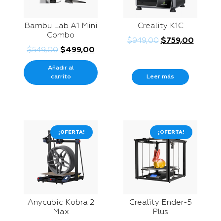
Bambu Lab A1 Mini
Creality K1C
Combo
$
949,00
$
759,00
$
549,00
$
499,00
Añadir al
carrito
Leer más
¡OFERTA!
¡OFERTA!
Anycubic Kobra 2
Creality Ender-5
Max
Plus