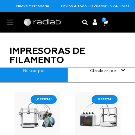
Nueva Mercadería
Envios A Todo El Ecuador En 24 Horas Con L
0
IMPRESORAS DE
FILAMENTO
Buscar por
Clasificar por
¡OFERTA!
¡OFERTA!