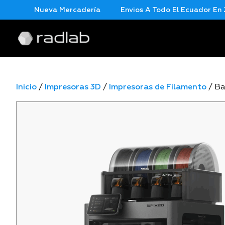
Nueva Mercadería
Envios A Todo El Ecuador En 24 Ho
Inicio
/
Impresoras 3D
/
Impresoras de Filamento
/ B