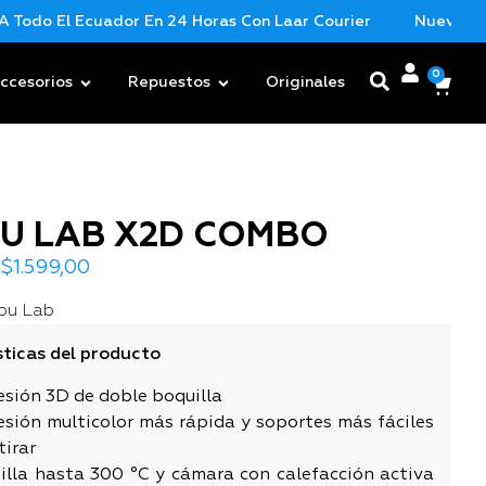
o El Ecuador En 24 Horas Con Laar Courier
Nueva Mercade
0
ccesorios
Repuestos
Originales
U LAB X2D COMBO
$
1.599,00
u Lab
sticas del producto
esión 3D de doble boquilla
esión multicolor más rápida y soportes más fáciles
tirar
illa hasta 300 °C y cámara con calefacción activa