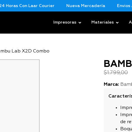
ras Con Laar Courier
Nueva Mercadería
Envios A Tod
Impresoras
Materiales
A
ambu Lab X2D Combo
BAMB
$
1.799,00
Marca:
Bamb
Caracterí
Impr
Impr
de re
Boqu