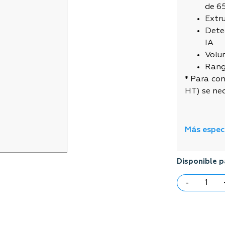
de 6
Extru
Dete
IA
Volu
Rang
* Para co
HT) se ne
Más espec
Disponible p
-