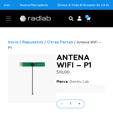
ourier
Nueva Mercadería
Envios A Todo El Ecuador En 24 Horas
0
Inicio
Repuestos
Otras Partes
/
/
/ Antena WiFi –
P1
ANTENA
WIFI – P1
$
10,00
Marca:
Bambu Lab
-
+