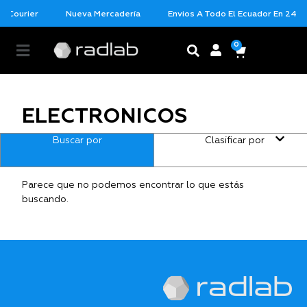
r Courier
Nueva Mercadería
Envios A Todo El Ecuador En 24 Ho
0
ELECTRONICOS
Buscar por
Clasificar por
Parece que no podemos encontrar lo que estás
buscando.