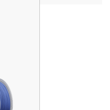
ara reserva
+