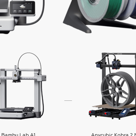
Bambu Lab A1
Anycubic Kobra 2