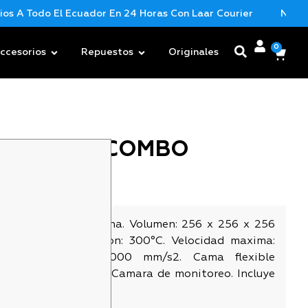
A Todo El Ecuador En 24 Horas Con Laar Courier
Nueva Me
0
ccesorios
Repuestos
Originales
U LAB A1 COMBO
$
699,00
u Lab
 Cinematica Cartesiana. Volumen: 256 x 256 x 256
ratura de impresion: 300°C. Velocidad maxima:
. Aceleracion: 10000 mm/s2. Cama flexible
 PEI de doble lado. Camara de monitoreo. Incluye