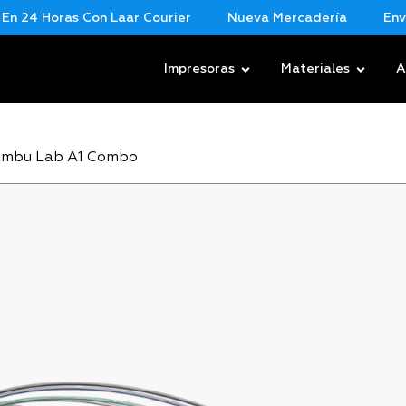
24 Horas Con Laar Courier
Nueva Mercadería
Envios 
Impresoras
Materiales
A
ambu Lab A1 Combo
BAMB
$
799,00
Marca:
Bamb
Serie A1.
mm. Tempe
500 mm/s
magnetica
AMS Lite