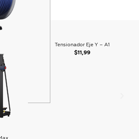
Tensionador Eje Y – A1
$
11,99
 Max