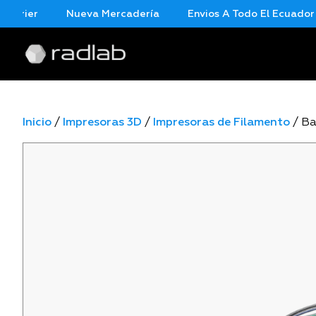
ier
Nueva Mercadería
Envios A Todo El Ecuador En 
Inicio
/
Impresoras 3D
/
Impresoras de Filamento
/ B