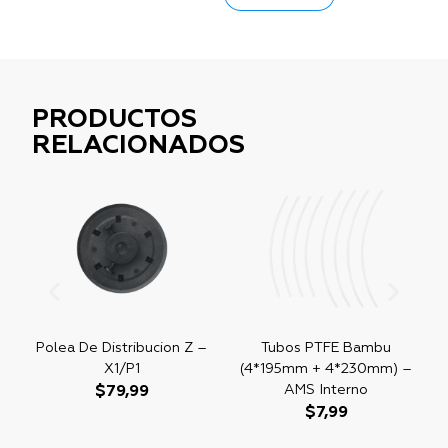
PRODUCTOS
RELACIONADOS
e
Polea De Distribucion Z –
Tubos PTFE Bambu
X1/P1
(4*195mm + 4*230mm) –
AMS Interno
$
79,99
$
7,99