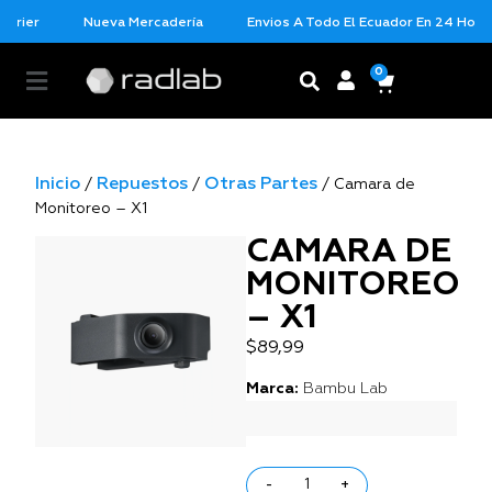
urier
Nueva Mercadería
Envios A Todo El Ecuador En 24 Horas
0
Inicio
Repuestos
Otras Partes
/
/
/ Camara de
Monitoreo – X1
CAMARA DE
MONITOREO
– X1
$
89,99
Marca:
Bambu Lab
-
+