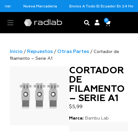
urier
Nueva Mercadería
Envios A Todo El Ecuador En 24 Horas 
0
Inicio
Repuestos
Otras Partes
/
/
/ Cortador de
filamento – Serie A1
CORTADOR
DE
FILAMENTO
– SERIE A1
$
5,99
Marca:
Bambu Lab