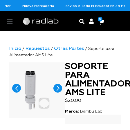
urier
Nueva Mercadería
Envios A Todo El Ecuador En 24 Horas
0
Inicio
Repuestos
Otras Partes
/
/
/ Soporte para
Alimentador AMS Lite
SOPORTE
PARA
ALIMENTADO
AMS LITE
$
20,00
Marca:
Bambu Lab