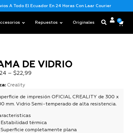
 A Todo El Ecuador En 24 Horas Con Laar Courier
Nueva M
0
ccesorios
Repuestos
Originales
AMA DE VIDRIO
,24
–
$
22,99
ca:
Creality
uperficie de impresión OFICIAL CREALITY de 300 x
00 mm. Vidrio Semi-temperado de alta resistencia.
racteristicas
 Estabilidad térmica
 Superficie completamente plana