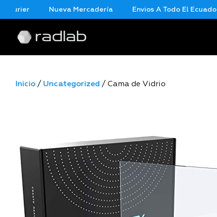
urier
Nueva Mercadería
Envios A Todo El Ecuador En
Inicio
/
Uncategorized
/ Cama de Vidrio