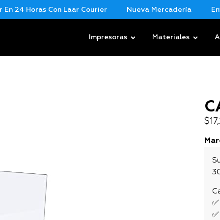
 24 Horas Con Laar Courier
Nueva Mercadería
Envios
Impresoras
Materiales
A
C
$
17
Mar
S
3
Ca
✅
✅