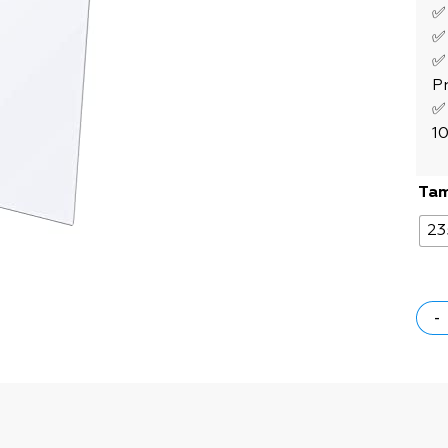
✅ 
✅
✅
Pr
✅
10
Ta
23
-