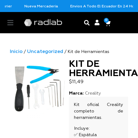
urier
Nueva Mercadería
Envios A Todo El Ecuador En 24 Horas 
0
Inicio
Uncategorized
/
/ Kit de Herramientas
KIT DE
HERRAMIENTA
$
11,49
Marca:
Creality
Kit oficial Creality
completo de
herramientas.
Incluye:
✅ Espátula