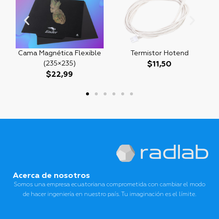
Cama Magnética Flexible
Termistor Hotend
(235×235)
$
11,50
$
22,99
Acerca de nosotros
Somos una empresa ecuatoriana comprometida con cambiar el modo
de hacer ingeniería en nuestro país. Tu imaginación es el límite.