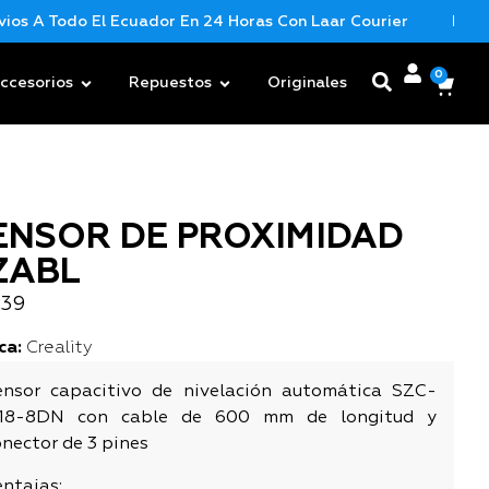
 A Todo El Ecuador En 24 Horas Con Laar Courier
Nueva M
0
ccesorios
Repuestos
Originales
ENSOR DE PROXIMIDAD
ZABL
,39
ca:
Creality
ensor capacitivo de nivelación automática SZC-
18-8DN con cable de 600 mm de longitud y
nector de 3 pines
entajas: