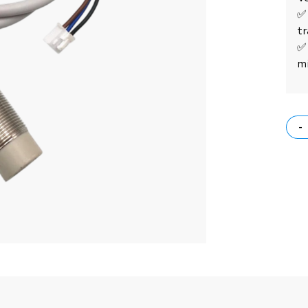
✅
tr
✅ 
m
-