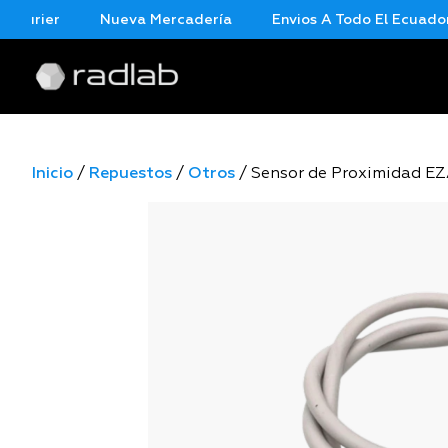
urier
Nueva Mercadería
Envios A Todo El Ecuador En
Inicio
/
Repuestos
/
Otros
/ Sensor de Proximidad E