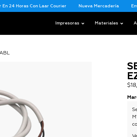
 24 Horas Con Laar Courier
Nueva Mercadería
Envios
Impresoras
Materiales
A
ZABL
S
E
$
18
Mar
S
M
co
V