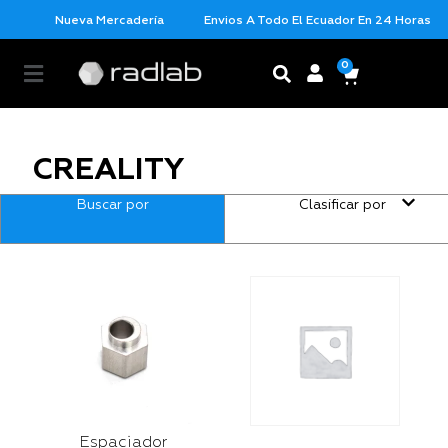
Nueva Mercadería
Envios A Todo El Ecuador En 24 Horas Con L
0
CREALITY
Buscar por
Clasificar por
Espaciador