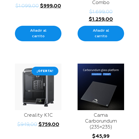
Combo
$
1.099,00
$
999,00
$
1.699,00
$
1.259,00
Añadir al
Añadir al
carrito
carrito
¡OFERTA!
Creality K1C
Cama
Carborundum
$
949,00
$
759,00
(235×235)
$
45,99