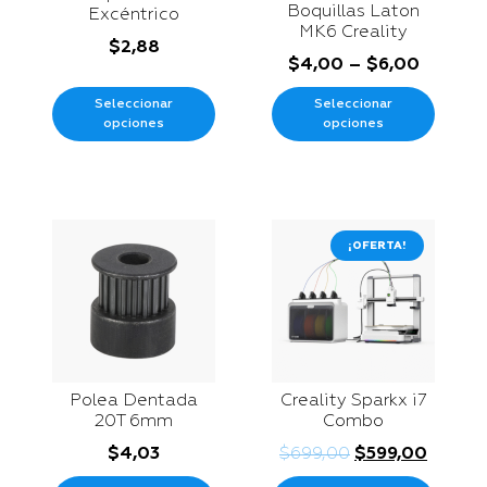
Boquillas Laton
Excéntrico
MK6 Creality
$
2,88
$
4,00
–
$
6,00
Seleccionar
Seleccionar
opciones
opciones
¡OFERTA!
Polea Dentada
Creality Sparkx i7
20T 6mm
Combo
$
4,03
$
699,00
$
599,00