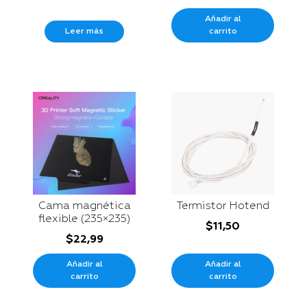
Añadir al
Leer más
carrito
Cama magnética
Termistor Hotend
flexible (235×235)
$
11,50
$
22,99
Añadir al
Añadir al
carrito
carrito