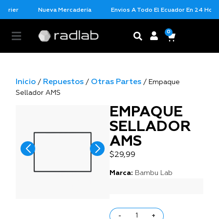
urier
Nueva Mercadería
Envios A Todo El Ecuador En 24 Horas
0
Inicio
Repuestos
Otras Partes
/
/
/ Empaque
Sellador AMS
EMPAQUE
SELLADOR
AMS
$
29,99
Marca:
Bambu Lab
-
+