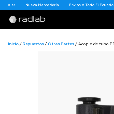
urier
Nueva Mercadería
Envios A Todo El Ecuador En
Inicio
/
Repuestos
/
Otras Partes
/ Acople de tubo P