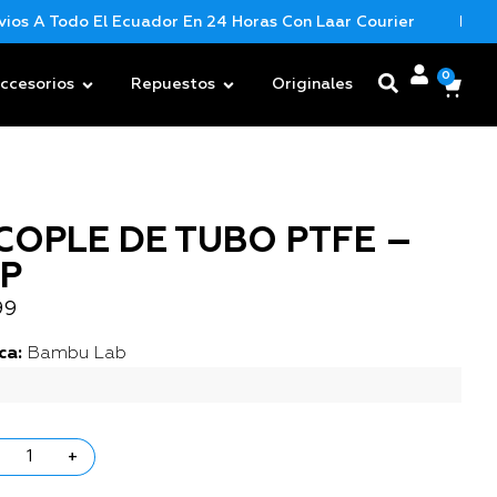
 A Todo El Ecuador En 24 Horas Con Laar Courier
Nueva M
0
ccesorios
Repuestos
Originales
COPLE DE TUBO PTFE –
1P
99
ca:
Bambu Lab
+