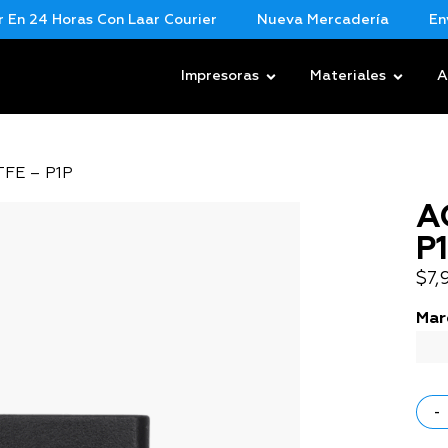
 24 Horas Con Laar Courier
Nueva Mercadería
Envios
Impresoras
Materiales
A
TFE – P1P
A
P
$
7,
Mar
-