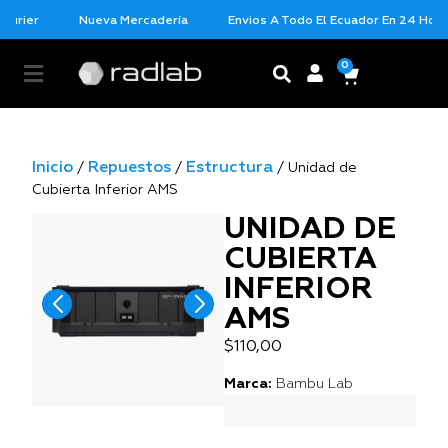
ourier
Nueva Mercadería
Envios A Todo El Ecuador En 24 Horas
0
Inicio
Repuestos
Estructura
/
/
/ Unidad de
Cubierta Inferior AMS
UNIDAD DE
CUBIERTA
INFERIOR
AMS
$
110,00
Marca:
Bambu Lab