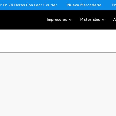
n 24 Horas Con Laar Courier
Nueva Mercadería
Envio
Impresoras
Materiales
A
T
$
75
Mar
-