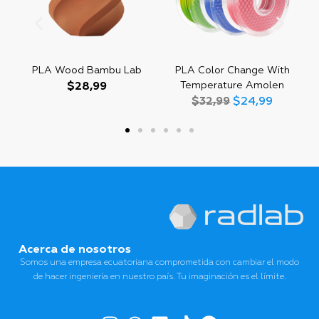
PLA Wood Bambu Lab
PLA Color Change With
Temperature Amolen
$
28,99
$
32,99
$
24,99
Acerca de nosotros
Somos una empresa ecuatoriana comprometida con cambiar el modo
de hacer ingeniería en nuestro país. Tu imaginación es el límite.