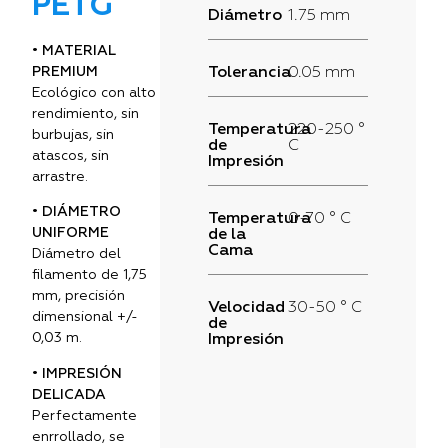
PETG
Diámetro
1.75 mm
• MATERIAL
PREMIUM
Tolerancia
0.05 mm
Ecológico con alto
rendimiento, sin
Temperatura
220-250 °
burbujas, sin
de
C
atascos, sin
Impresión
arrastre.
• DIÁMETRO
Temperatura
0-70 ° C
UNIFORME
de la
Cama
Diámetro del
filamento de 1,75
mm, precisión
Velocidad
30-50 ° C
dimensional +/-
de
0,03 m.
Impresión
• IMPRESIÓN
DELICADA
Perfectamente
enrrollado, se