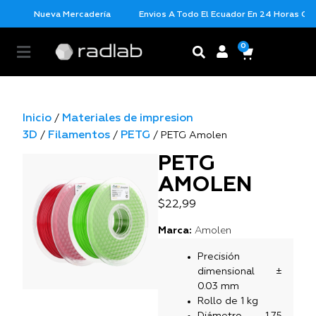
Nueva Mercadería
Envios A Todo El Ecuador En 24 Horas Con L
0
Inicio
Materiales de impresion
/
3D
Filamentos
PETG
/
/
/ PETG Amolen
PETG
AMOLEN
$
22,99
Marca:
Amolen
Precisión
dimensional ±
0.03 mm
Rollo de 1 kg
Diámetro 1,75