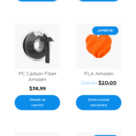
¡OFERTA!
PC Carbon Fiber
PLA Amolen
Amolen
$
26,99
$
20,00
$
38,99
Añadir al
Seleccionar
carrito
opciones