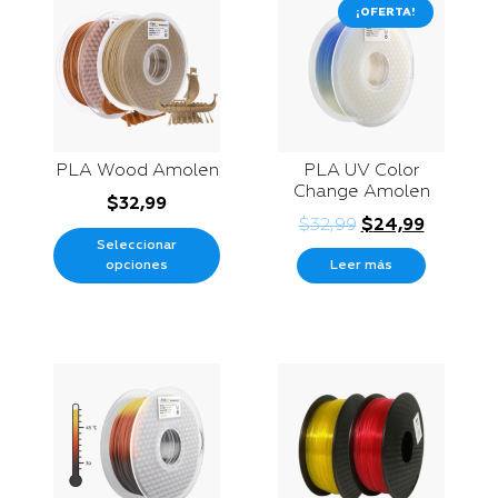
¡OFERTA!
PLA Wood Amolen
PLA UV Color
Change Amolen
$
32,99
$
32,99
$
24,99
Seleccionar
opciones
Leer más