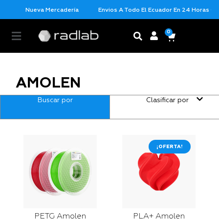
Nueva Mercadería
Envios A Todo El Ecuador En 24 Horas Con L
0
AMOLEN
Buscar por
Clasificar por
¡OFERTA!
PETG Amolen
PLA+ Amolen