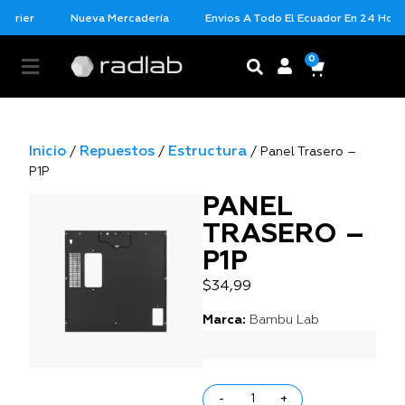
urier
Nueva Mercadería
Envios A Todo El Ecuador En 24 Horas
0
Inicio
Repuestos
Estructura
/
/
/ Panel Trasero –
P1P
PANEL
TRASERO –
P1P
$
34,99
Marca:
Bambu Lab
-
+