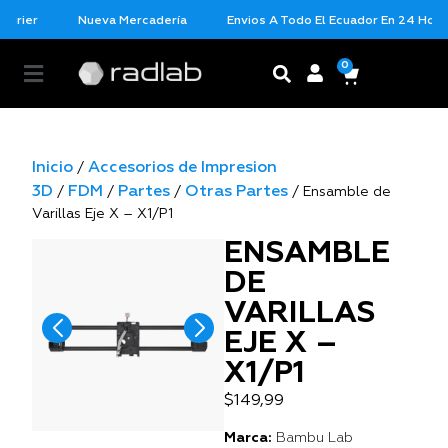
urier
Nueva Mercadería
Envios A Todo El Ecuador En 24 Horas
0
Inicio
Accesorios de Impresion
/
3D
FDM
Partes
Otras Partes
/
/
/
/ Ensamble de
Varillas Eje X – X1/P1
ENSAMBLE
DE
VARILLAS
EJE X –
X1/P1
$
149,99
Marca:
Bambu Lab