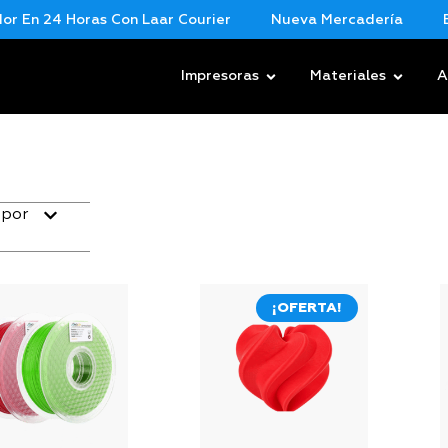
 En 24 Horas Con Laar Courier
Nueva Mercadería
Env
Impresoras
Materiales
A
 por
¡OFERTA!