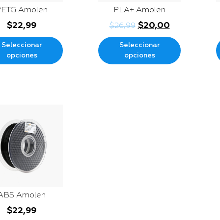
PETG Amolen
PLA+ Amolen
$
22,99
$
20,00
$
26,99
Seleccionar
Seleccionar
opciones
opciones
ABS Amolen
$
22,99