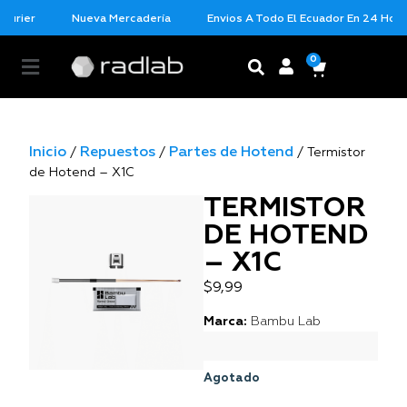
urier
Nueva Mercadería
Envios A Todo El Ecuador En 24 Horas
0
Inicio
Repuestos
Partes de Hotend
/
/
/ Termistor
de Hotend – X1C
TERMISTOR
DE HOTEND
– X1C
$
9,99
Marca:
Bambu Lab
Agotado