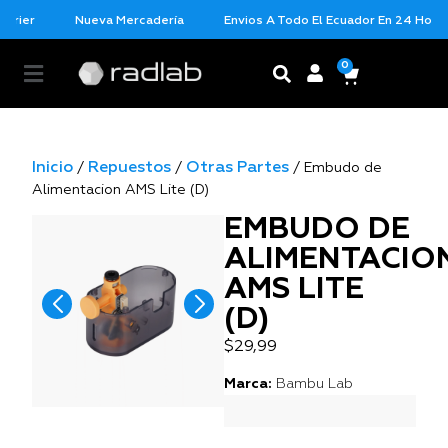
urier
Nueva Mercadería
Envios A Todo El Ecuador En 24 Horas 
0
Inicio
Repuestos
Otras Partes
/
/
/ Embudo de
Alimentacion AMS Lite (D)
EMBUDO DE
ALIMENTACIO
AMS LITE
(D)
$
29,99
Marca:
Bambu Lab