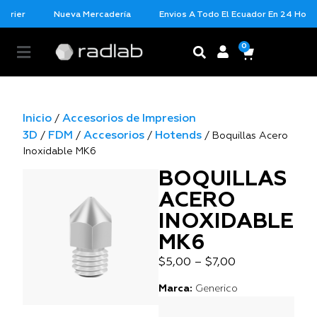
urier
Nueva Mercadería
Envios A Todo El Ecuador En 24 Horas 
0
Inicio
Accesorios de Impresion
/
3D
FDM
Accesorios
Hotends
/
/
/
/ Boquillas Acero
Inoxidable MK6
BOQUILLAS
ACERO
INOXIDABLE
MK6
$
5,00
–
$
7,00
Marca:
Generico