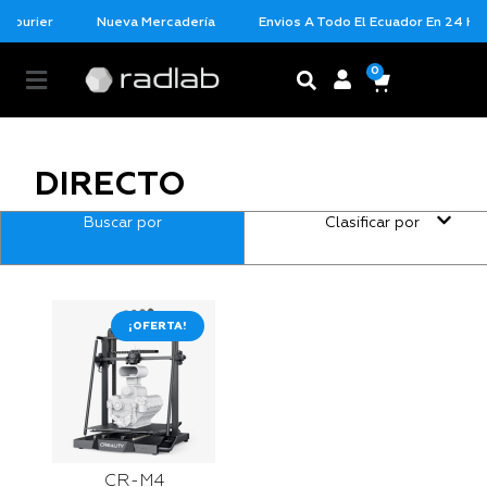
 Courier
Nueva Mercadería
Envios A Todo El Ecuador En 24 Hor
0
DIRECTO
Buscar por
Clasificar por
¡OFERTA!
CR-M4