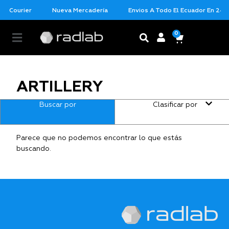
ar Courier
Nueva Mercadería
Envios A Todo El Ecuador En 24 H
0
ARTILLERY
Buscar por
Clasificar por
Parece que no podemos encontrar lo que estás
buscando.