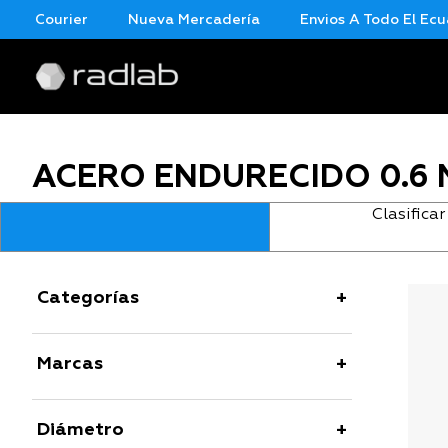
ar Courier
Nueva Mercadería
Envios A Todo El Ecuad
ACERO ENDURECIDO 0.6
Clasificar
Categorías
Marcas
Diámetro