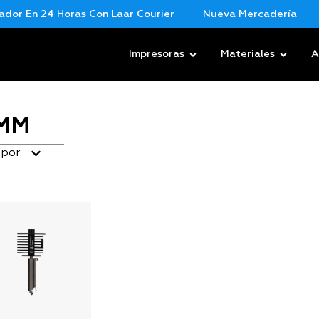
or En 24 Horas Con Laar Courier
Nueva Mercadería
Impresoras
Materiales
A
 MM
 por