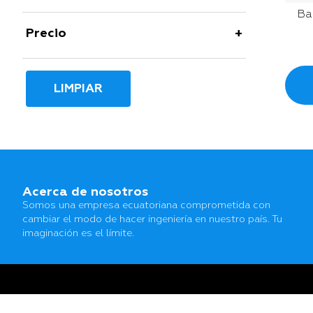
Ba
Precio
LIMPIAR
Acerca de nosotros
Somos una empresa ecuatoriana comprometida con
cambiar el modo de hacer ingeniería en nuestro país. Tu
imaginación es el límite.