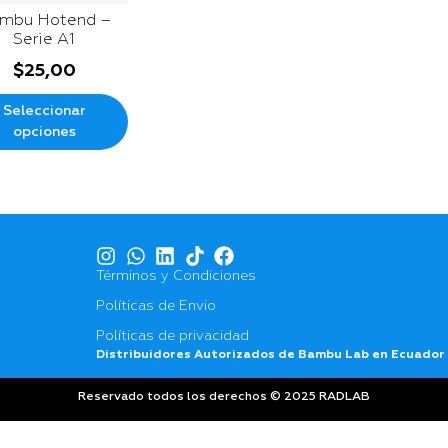
mbu Hotend –
Serie A1
$
25,00
Seleccionar
opciones
Términos y Condiciones
Políticas de Envio
Políticas de privacidad
Distribuidores Autorizados de Bambu Lab en Ecuador
Reservado todos los derechos © 2025 RADLAB