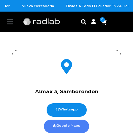
rier
Nueva Mercadería
Envios A Todo El Ecuador En 24 Horas C
0
Guayas
Almax 3, Samborondón
Whatsapp
Google Maps