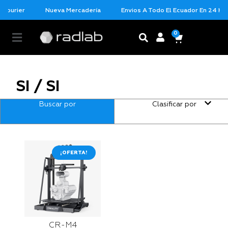
 Courier
Nueva Mercadería
Envios A Todo El Ecuador En 24 Hor
0
SI / SI
Buscar por
Clasificar por
¡OFERTA!
CR-M4