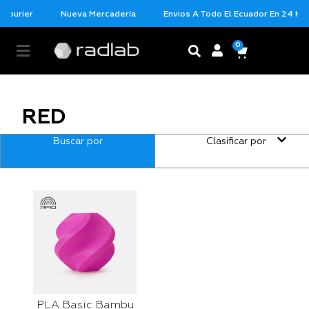
Courier
Nueva Mercadería
Envios A Todo El Ecuador En 24 Hor
0
RED
Buscar por
Clasificar por
PLA Basic Bambu