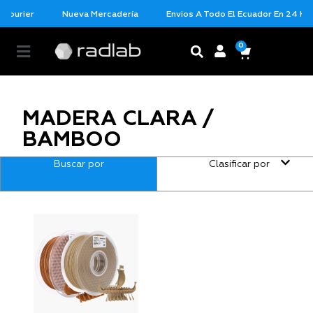
 Courier
Nueva Mercadería
Envios A Todo El Ecuador En 24 Hor
0
MADERA CLARA /
BAMBOO
Buscar por
Clasificar por