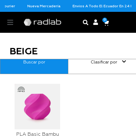
 Courier
Nueva Mercadería
Envios A Todo El Ecuador En 24 Hor
0
BEIGE
Buscar por
Clasificar por
PLA Basic Bambu