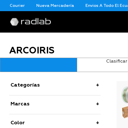
ar Courier
Nueva Mercadería
Envios A Todo El Ecua
ARCOIRIS
Clasificar
Categorías
Marcas
Color