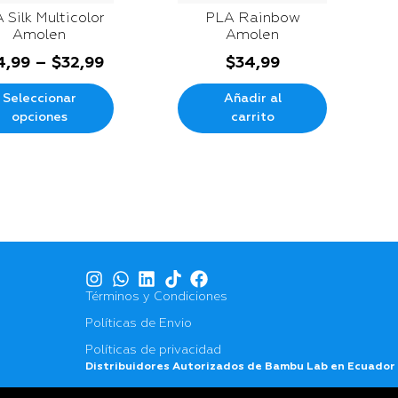
 Silk Multicolor
PLA Rainbow
Amolen
Amolen
4,99
–
$
32,99
$
34,99
Seleccionar
Añadir al
opciones
carrito
Términos y Condiciones
Políticas de Envio
Políticas de privacidad
Distribuidores Autorizados de Bambu Lab en Ecuador