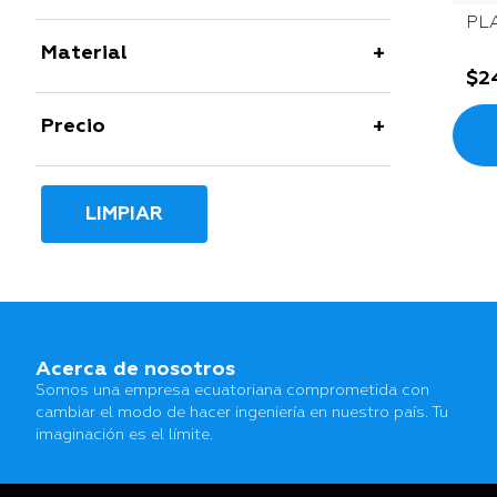
PLA
Material
$
2
Precio
LIMPIAR
Acerca de nosotros
Somos una empresa ecuatoriana comprometida con
cambiar el modo de hacer ingeniería en nuestro país. Tu
imaginación es el límite.