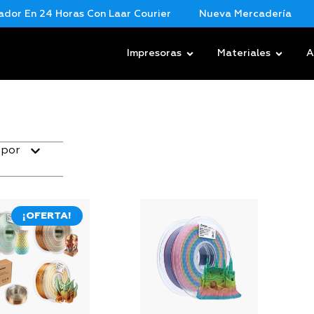
dor En 24 Horas Con Laar Courier
Nueva Mercadería
Impresoras
Materiales
A
 por
¡OFERTA!