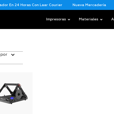
or En 24 Horas Con Laar Courier
Nueva Mercadería
Impresoras
Materiales
A
 por