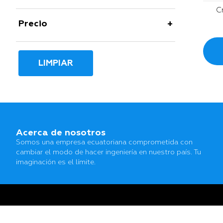
C
Precio
LIMPIAR
Acerca de nosotros
Somos una empresa ecuatoriana comprometida con
cambiar el modo de hacer ingeniería en nuestro país. Tu
imaginación es el límite.