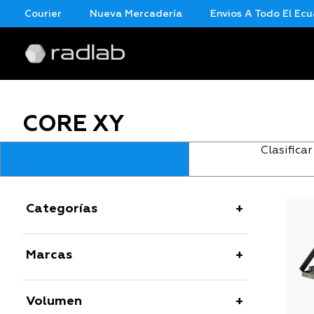
ar Courier
Nueva Mercadería
Envios A Todo El Ecuad
CORE XY
Clasificar
Categorías
Marcas
Volumen