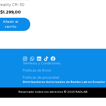
reality CR-30
$
1.299,00
Añadir al
carrito
Términos y Condiciones
Políticas de Envio
Políticas de privacidad
Distribuidores Autorizados de Bambu Lab en Ecuador
Reservado todos los derechos © 2025 RADLAB