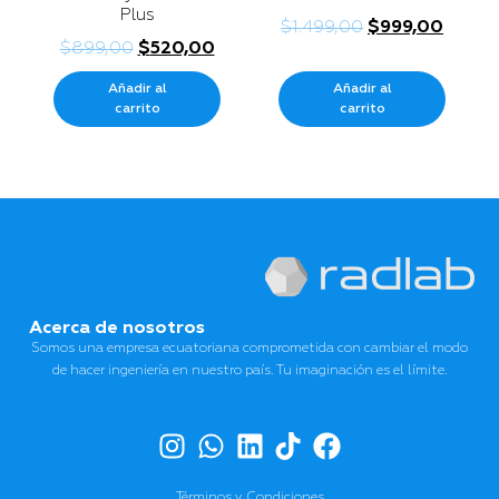
Plus
$
1.499,00
$
999,00
$
899,00
$
520,00
Añadir al
Añadir al
carrito
carrito
Acerca de nosotros
Somos una empresa ecuatoriana comprometida con cambiar el modo
de hacer ingeniería en nuestro país. Tu imaginación es el límite.
Términos y Condiciones