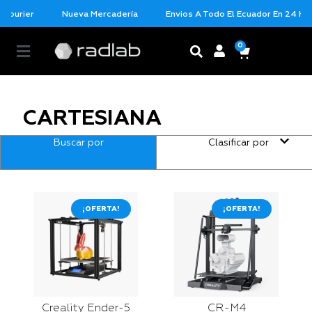
 Courier
Nueva Mercadería
Envios A Todo El Ecuador En 24 Hor
0
CARTESIANA
Buscar por
Clasificar por
¡OFERTA!
¡OFERTA!
Creality Ender-5
CR-M4